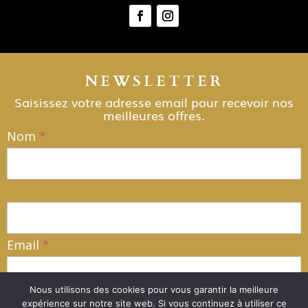
NEWSLETTER
Saisissez votre adresse email pour recevoir nos
meilleures offres.
Nom
*
NEWSLETTER
Email
*
Nous utilisons des cookies pour vous garantir la meilleure
expérience sur notre site web. Si vous continuez à utiliser ce