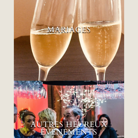
MARIAGES
MARIAGES
EN SAVOIR PLUS
AUTRES HEUREUX
ÉVÈNEMENTS
AUTRES HEUREUX
ÉVÈNEMENTS