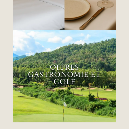
OFFRES
GASTRONOMIE ET
OFFRES
GOLF
GASTRONOMIE ET
GOLF
EN SAVOIR PLUS