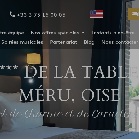
vidéo
+33 3 75 15 00 05
tre équipe
Nos offres spéciales
Instants bien-être
Soirées musicales
Partenariat
Blog
Nous contacter
** DE LA TABL
MÉRU, OISE
l de Charme et de Caractèr