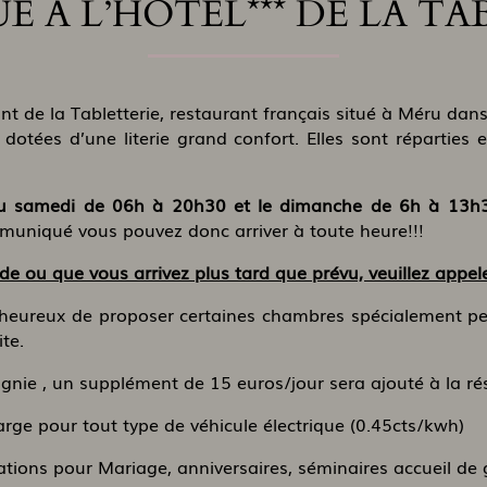
E À L’HÔTEL*** DE LA TA
nt de la Tabletterie, restaurant français situé à Méru dans 
 dotées d’une literie grand confort. Elles sont réparties
 au samedi de 06h à 20h30 et le dimanche de 6h à 13h
muniqué vous pouvez donc arriver à toute heure!!!
e ou que vous arrivez plus tard que prévu, veuillez appel
est heureux de proposer certaines chambres spécialement pe
te.
nie , un supplément de 15 euros/jour sera ajouté à la ré
ge pour tout type de véhicule électrique (0.45cts/kwh)
tions pour Mariage, anniversaires, séminaires accueil de 