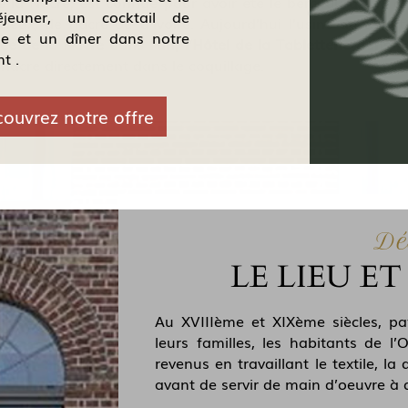
e la Nacre, est connue pour avoir été le berceau d’une gra
éjeuner, un cocktail de
cieux, de nacre ou d’ivoire. Aujourd’hui l’usine de tablet
ue et un dîner dans notre
e de la Nacre dans l’un, l’Hôtel de la Tabletterie dans l’
t .
nacre directement dans le coquillage.
ouvrez notre offre
Dé
LE LIEU ET
Au XVIIIème et XIXème siècles, pa
leurs familles, les habitants de l
revenus en travaillant le textile, la 
avant de servir de main d’oeuvre à d