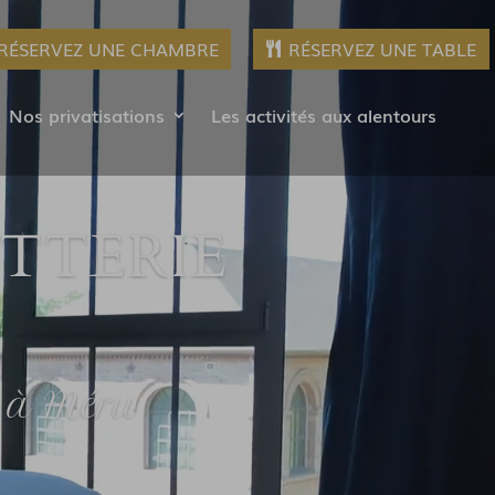
RÉSERVEZ UNE CHAMBRE
RÉSERVEZ UNE TABLE
Nos privatisations
Les activités aux alentours
ETTERIE
e à Méru