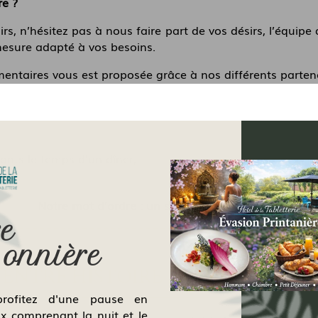
re ?
irs, n’hésitez pas à nous faire part de vos désirs, l’équipe
mesure adapté à vos besoins.
ntaires vous est proposée grâce à nos différents parten
,
ants le temps d’un dîner,
etc…
Notre mot d’ordre : un service personnalisé !
re
sonnière
ENTRE HISTOIRE ET MODERNITÉ
rofitez d'une pause en
 comprenant la nuit et le