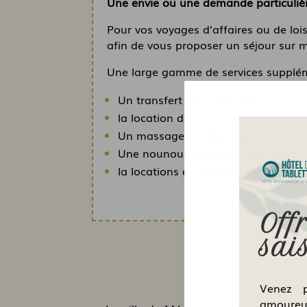
Une envie ou une demande particuliè
Pour vos voyages d’affaires ou de lois
afin de vous proposer un séjour sur 
Une large gamme de services suppléme
Un transfert vers l’aéroport,
la location d’un van avec chauffeur
Un massage en chambre,
Une nounou pour veiller sur vos enf
la locations de salle de séminaire, 
Off
sai
Venez p
amoureux