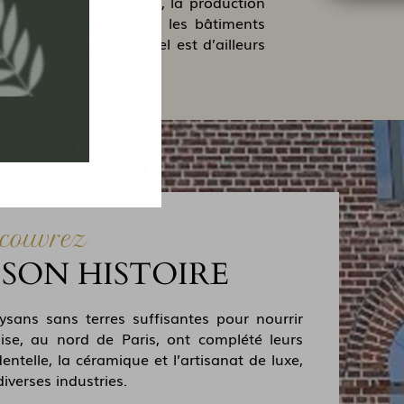
nde activité tabletière, la production
terie n’existe plus mais les bâtiments
autre !
Le logo de l’hôtel est d’ailleurs
couvrez
 SON HISTOIRE
ysans sans terres suffisantes pour nourrir
’Oise, au nord de Paris, ont complété leurs
dentelle, la céramique et l’artisanat de luxe,
iverses industries.